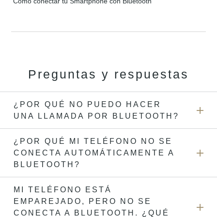
Cómo conectar tu Smartphone con Bluetooth
Preguntas y respuestas
¿POR QUÉ NO PUEDO HACER
UNA LLAMADA POR BLUETOOTH?
¿POR QUÉ MI TELÉFONO NO SE
Existen muchos factores que pueden afectar el
CONECTA AUTOMÁTICAMENTE A
desempeño de las llamadas por Bluetooth. El problema
puede deberse al software de tu teléfono o del sistema de
BLUETOOTH?
infoentretenimiento del vehículo. Asegúrate de que tu
teléfono tiene la última versión de software. Si
MI TELÉFONO ESTÁ
Selecciona el teléfono o el vehículo que quieres conectar.
actualizaste el teléfono y sigues teniendo problemas con
EMPAREJADO, PERO NO SE
En la mayoría de los vehículos, solo puedes tener una
las llamadas Bluetooth, prueba con eliminar el
conexión de Bluetooth activa al mismo tiempo cuando tu
CONECTA A BLUETOOTH. ¿QUÉ