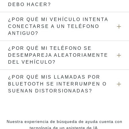
emparejamiento del teléfono y volver a emparejarlo.
vehículo está en marcha. Consulta la lista de dispositivos
DEBO HACER?
conectados con el vehículo para ver si tu teléfono está
activo. El sistema utiliza por defecto el último dispositivo
¿POR QUÉ MI VEHÍCULO INTENTA
Consulta la lista de dispositivos conectados con el
conectado utilizado en su vehículo. Si ese dispositivo no
CONECTARSE A UN TELÉFONO
vehículo para asegurarte de que la conexión está activa.
está activo, recorre la lista de dispositivos conectados
Si no aparece como activo en la lista, solo tienes que
ANTIGUO?
hasta encontrar uno que esté activo.
seleccionar el teléfono o vehículo que quieres conectar. Si
sigues teniendo problemas, deberás eliminar y conectar
¿POR QUÉ MI TELÉFONO SE
Elimina el teléfono que no usas de la lista de dispositivos
nuevamente siguiendo las instrucciones de conexión
DESEMPAREJA ALEATORIAMENTE
conectados.
iniciales.
DEL VEHÍCULO?
¿POR QUÉ MIS LLAMADAS POR
Cuando conectas el teléfono a un vehículo, implica un
BLUETOOTH SE INTERRUMPEN O
proceso de intercambio de credenciales de seguridad que
permiten que tu vehículo tenga acceso al teléfono. Se
SUENAN DISTORSIONADAS?
genera una clave de encriptación y si el teléfono o el
vehículo pierden la llave, deberán volver a conectarse.
Tus llamadas pueden tener interrupciones o el sonido
Sigue las instrucciones de
Conectar tu smartphone con
distorsionado por los siguientes motivos:
Bluetooth.
La señal del celular es débil en tu ubicación
Nuestra experiencia de búsqueda de ayuda cuenta con
Se está ejecutando otra actividad por Bluetooth en
tecnología de un asistente de IA.