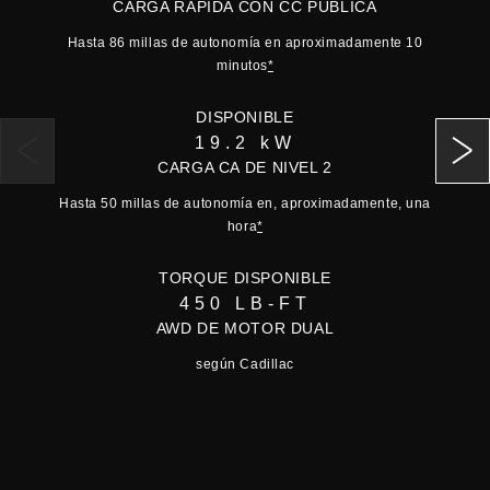
CARGA RÁPIDA CON CC PÚBLICA
Control de velocidad automática
Hasta 86 millas de autonomía en aproximadamente 10
adaptativo
*
minutos
*
Apple CarPlay® inalámbrico
*
y Android
Auto™
*
DISPONIBLE
Tarjeta NFC
19.2 kW
CARGA CA DE NIVEL 2
Hasta 50 millas de autonomía en, aproximadamente, una
hora
*
TORQUE DISPONIBLE
450 LB-FT
AWD DE MOTOR DUAL
según Cadillac