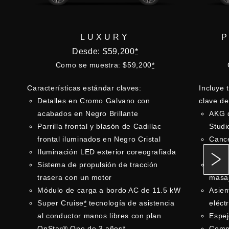
LUXURY
Desde: $59,200
*
Como se muestra: $59,200
*
Características estándar claves:
Incluye 
Detalles en Cromo Galvano con
clave de
acabados en Negro Brillante
AKG 
Parrilla frontal y blasón de Cadillac
Studi
frontal iluminados en Negro Cristal
Cance
Iluminación LED exterior coreografiada
gener
Sistema de propulsión de tracción
Asien
trasera con un motor
masa
Módulo de carga a bordo AC de 11.5 kW
Asien
Super Cruise
*
tecnología de asistencia
eléct
al conductor manos libres con plan
Espej
OnStar® One de 3 años
*
Compu