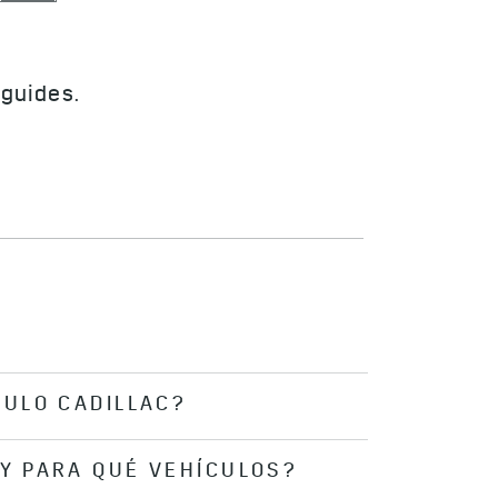
CULO CADILLAC?
 Y PARA QUÉ VEHÍCULOS?
a y el modelo en el menú