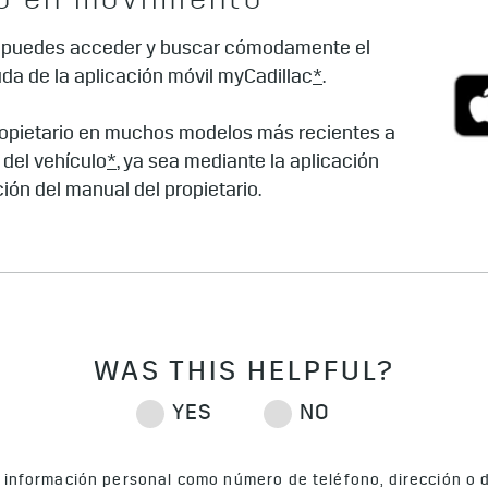
io en movimiento
iones de instalación.
or, puedes acceder y buscar cómodamente el
uda de la aplicación móvil myCadillac
ncesionario
si tienes más preguntas o para programar la 
*
.
opietario en muchos modelos más recientes a
 del vehículo
*
, ya sea mediante la aplicación
ación del manual del propietario.
s información personal como número de teléfono, dirección o da