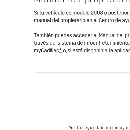
Manual del propietar
está disponible, descargar instrucc
Si tu vehículo es modelo 2008 o posteri
manual del propietario en el Centro de ay
También puedes
contactar a tu co
También puedes acceder al Manual del pr
través del sistema de infoentretenimiento
myCadillac
*
o, si está disponible, la aplic
Por tu seguridad, no incluya