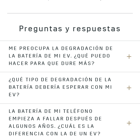
Preguntas y respuestas
ME PREOCUPA LA DEGRADACIÓN DE
LA BATERÍA DE MI EV. ¿QUÉ PUEDO
HACER PARA QUE DURE MÁS?
¿QUÉ TIPO DE DEGRADACIÓN DE LA
En general, GM se encarga de eso por ti. Tu vehículo
BATERÍA DEBERÍA ESPERAR CON MI
eléctrico GM ha sido diseñado para maximizar la vida útil de
la batería enfriándose y no cargándose más allá de su
EV?
capacidad máxima.
LA BATERÍA DE MI TELÉFONO
Como todas las baterías, la cantidad de energía que una
Sin embargo, puedes prolongar aún más su vida útil
EMPIEZA A FALLAR DESPUÉS DE
batería de alto voltaje puede almacenar disminuirá con el
cargando con la CC rápida solo cuando sea necesario,
tiempo y las millas recorridas. La batería será reemplazada
ALGUNOS AÑOS. ¿CUÁL ES LA
estableciendo el nivel de carga objetivo en un 80% para la
o reparada si su capacidad cae por debajo del 75% de su
DIFERENCIA CON LA DE UN EV?
carga diaria habitual y evitando la exposición a
valor original durante el periodo de garantía, y según lo