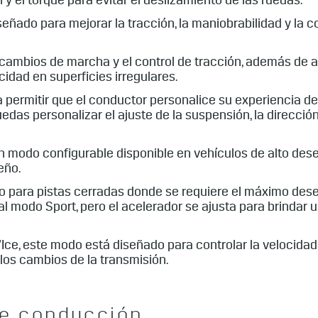
 y el torque para evitar el deslizamiento de las ruedas.
ñado para mejorar la tracción, la maniobrabilidad y la c
cambios de marcha y el control de tracción, además de 
dad en superficies irregulares.
permitir que el conductor personalice su experiencia de 
das personalizar el ajuste de la suspensión, la dirección,
n modo configurable disponible en vehículos de alto de
eño.
 para pistas cerradas donde se requiere el máximo dese
 al modo Sport, pero el acelerador se ajusta para brinda
ce, este modo está diseñado para controlar la velocidad
 los cambios de la transmisión.