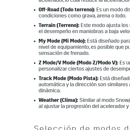
acelerador, lo cual reduce la aceleración
Off-Road (Todo terreno):
Es un modo dise
condiciones como grava, arena o lodo.
Terrain (Terreno):
Este modo ajusta los 
el desempeño en maniobras a baja veloci
My Mode (Mi Modo):
Está diseñado para 
nivel de equipamiento, es posible que pue
sensación de frenado.
Z Mode/V Mode (Modo Z/Modo V):
Es u
personalizar ciertos ajustes de desemp
Track Mode (Modo Pista):
Está diseñado
automática y la dirección son similares
dinámica.
Weather (Clima):
Similar al modo Snow/I
al ajustar la progresión del acelerador y