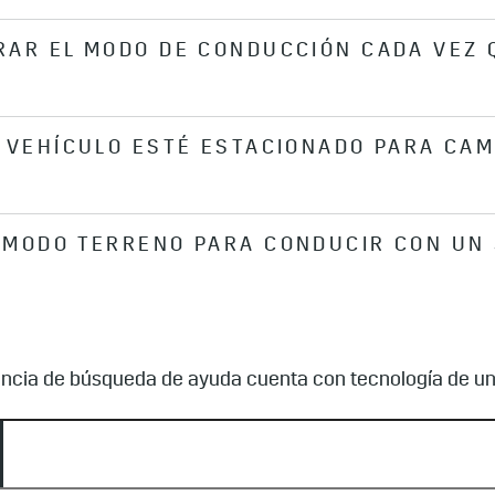
RAR EL MODO DE CONDUCCIÓN CADA VEZ 
de conducción.
L VEHÍCULO ESTÉ ESTACIONADO PARA CAM
Sport (en algunos modelos), el vehículo permanecerá en
encender el motor. Cuando se selecciona cualquier otro m
dido. Cuando estés en un modo distinto a Tour, una luz in
) mostrará en qué modo estás conduciendo.
 MODO TERRENO PARA CONDUCIR CON UN 
de cambiar en cualquier momento.
enos irregulares, puedes activar el modo Terreno y pisa
plicará automáticamente un frenado ligero, lo que posibil
ncia de búsqueda de ayuda cuenta con tecnología de un 