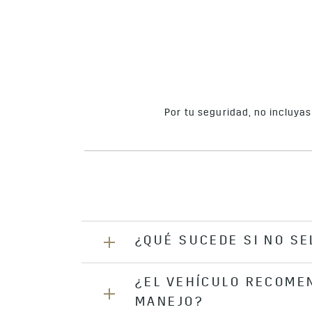
Por tu seguridad, no incluya
¿QUÉ SUCEDE SI NO S
¿EL VEHÍCULO RECOME
Si no se selecciona ningún modo, 
MANEJO?
predeterminado.