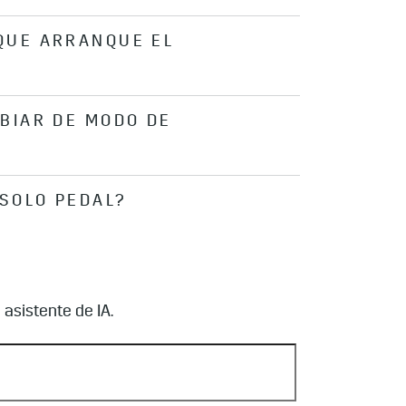
QUE ARRANQUE EL
BIAR DE MODO DE
 ese modo hasta que se seleccione
odo, el vehículo volverá al modo
dicadora en el botón o en el centro
SOLO PEDAL?
r suavemente el acelerador. Cuando
itará pisar solamente el acelerador
asistente de IA.