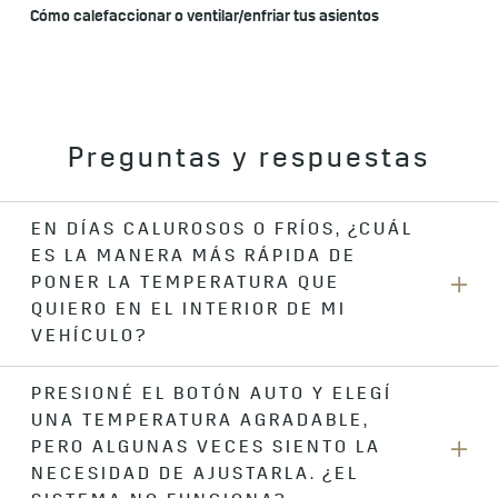
Cómo calefaccionar o ventilar/enfriar tus asientos
Preguntas y respuestas
EN DÍAS CALUROSOS O FRÍOS, ¿CUÁL
ES LA MANERA MÁS RÁPIDA DE
PONER LA TEMPERATURA QUE
QUIERO EN EL INTERIOR DE MI
VEHÍCULO?
Elige una configuración de temperatura regular y
PRESIONÉ EL BOTÓN AUTO Y ELEGÍ
agradable, como lo harías en tu casa. Luego presiona AUTO.
UNA TEMPERATURA AGRADABLE,
El sistema automáticamente determinará cómo alcanzar
PERO ALGUNAS VECES SIENTO LA
esa temperatura rápidamente.
NECESIDAD DE AJUSTARLA. ¿EL