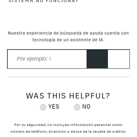
SISTEMA NO FUNCIONA?
El sistema funciona, pero existen algunas cosas que no
puede controlar o medir por completo, como, por ejemplo, la
ropa que llevas puesta. Tampoco puede controlar la
dirección en la que se posicionan los conductos de
Nuestra experiencia de búsqueda de ayuda cuenta con
ventilación. Por estos motivos, es posible que tengas que
tecnología de un asistente de IA.
hacer pequeños ajustes de temperatura de vez en cuando.
Por tu seguridad, no incluyas información personal como
número de teléfono, dirección o datos de la tarjeta de crédito.