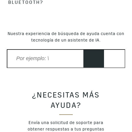
para permitir que el vehículo acceda al dispositivo. Se
BLUETOOTH?
genera una clave de cifrado y, si la clave se pierde por tu
dispositivo o por el vehículo, será necesario emparejarlos
Selecciona el dispositivo o vehículo al que deseas
nuevamente.
conectarte. En la mayoría de los vehículos, solo puedes
tener una conexión de Bluetooth activa al mismo tiempo
Nuestra experiencia de búsqueda de ayuda cuenta con
cuando tu vehículo está en marcha. Verifica las listas de
tecnología de un asistente de IA.
dispositivos emparejados de tu dispositivo y del vehículo
para ver cuál está activo. El sistema utiliza por defecto el
último dispositivo conectado utilizado en su vehículo. Si ese
dispositivo no está activo, recorre la lista de dispositivos
conectados hasta encontrar uno que esté activo.
¿NECESITAS MÁS
AYUDA?
Envía una solicitud de soporte para
obtener respuestas a tus preguntas