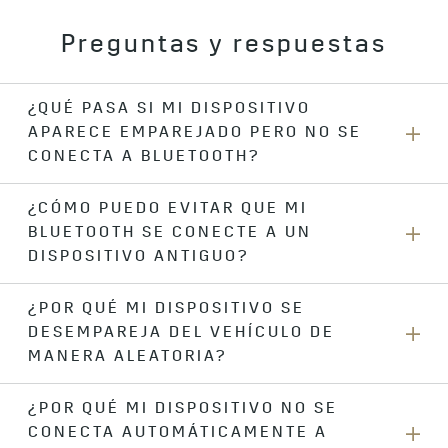
Preguntas y respuestas
¿QUÉ PASA SI MI DISPOSITIVO
APARECE EMPAREJADO PERO NO SE
CONECTA A BLUETOOTH?
¿CÓMO PUEDO EVITAR QUE MI
Verifica las listas de dispositivos emparejados de tu
BLUETOOTH SE CONECTE A UN
dispositivo y del vehículo para asegurarte de que la
conexión esté activa. Si está en alguna de estas listas pero
DISPOSITIVO ANTIGUO?
no está activa, simplemente selecciona el dispositivo o
vehículo al que deseas conectarte. Si sigues teniendo
¿POR QUÉ MI DISPOSITIVO SE
Elimina el dispositivo que ya no se utiliza de la lista de
problemas, deberás eliminar y conectar nuevamente
DESEMPAREJA DEL VEHÍCULO DE
dispositivos emparejados de tu vehículo.
siguiendo las instrucciones de conexión iniciales.
MANERA ALEATORIA?
¿POR QUÉ MI DISPOSITIVO NO SE
Cuando emparejas un dispositivo con un vehículo, se realiza
CONECTA AUTOMÁTICAMENTE A
un proceso de intercambio de credenciales de seguridad