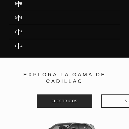
XT5
XT4
CT5
CT4
EXPLORA LA GAMA DE
CADILLAC
ELÉCTRICOS
S