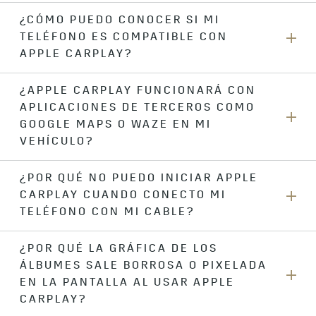
¿CÓMO PUEDO CONOCER SI MI
Puedes saber si tu vehículo es compatible con Apple
TELÉFONO ES COMPATIBLE CON
CarPlay si ves el ícono Apple CarPlay o Projection en tu
pantalla central. También puedes consultar la página de
APPLE CARPLAY?
disponibilidad de Apple CarPlay para ver si tu vehículo es
compatible con Apple CarPlay.
¿APPLE CARPLAY FUNCIONARÁ CON
Apple CarPlay funciona en iPhone 5 o un modelo posterior.
APLICACIONES DE TERCEROS COMO
En los vehículos 24 y más nuevos, Apple CarPlay solo
funcionará en teléfonos con iOS 14 o una versión posterior
GOOGLE MAPS O WAZE EN MI
a través de conexiones con cable o inalámbricas. Para
VEHÍCULO?
obtener información sobre la compatibilidad del teléfono,
visita el sitio de Apple CarPlay.
¿POR QUÉ NO PUEDO INICIAR APPLE
Sí. No obstante, debes estar seguro de que el desarrollador
CARPLAY CUANDO CONECTO MI
de la aplicación la haya actualizado para funcionar con
Apple CarPlay, y debes instalar la versión más actual de
TELÉFONO CON MI CABLE?
esas aplicaciones en tu iPhone compatible para que esas
aplicaciones funcionen con Apple CarPlay. Tu iPhone
¿POR QUÉ LA GRÁFICA DE LOS
Si tu iPhone está bloqueado durante más de una hora,
también debe estar actualizado con iOS 14 o una versión
ÁLBUMES SALE BORROSA O PIXELADA
debes desbloquearlo para usar Apple CarPlay. A
posterior para los vehículos 24 y más nuevos.
continuación, asegúrate de que tu cable esté enchufado
EN LA PANTALLA AL USAR APPLE
correctamente. Asegúrate de haber seguido las
CARPLAY?
instrucciones de cómo empezar con Apple CarPlay. Verifica