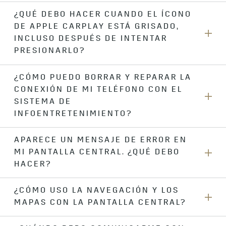
que Apple CarPlay esté habilitado en la configuración de tu
¿QUÉ DEBO HACER CUANDO EL ÍCONO
La calidad de la gráfica de los álbumes depende del tamaño
teléfono y en el sistema de infoentretenimiento del
DE APPLE CARPLAY ESTÁ GRISADO,
de la imagen que esté disponible con la canción. Si la
vehículo, y conecta tu teléfono con el cable USB de fábrica.
imagen es pequeña, aparecerá borrosa al estirarse para
INCLUSO DESPUÉS DE INTENTAR
encajar en la ventana de la gráfica del álbum en la pantalla
PRESIONARLO?
de lo que se está reproduciendo actualmente.
¿CÓMO PUEDO BORRAR Y REPARAR LA
Si el ícono de Apple CarPlay sigue grisado en la pantalla
CONEXIÓN DE MI TELÉFONO CON EL
central incluso después de intentar presionarlo, suele
indicar un problema con la conexión o los ajustes.
SISTEMA DE
Asegúrate de que tus ajustes de Wi-Fi® y Bluetooth estén
INFOENTRETENIMIENTO?
habilitados en tu teléfono y el vehículo. Además, comprueba
que el software del sistema de infoentretenimiento de tu
APARECE UN MENSAJE DE ERROR EN
Accede al menú de ajustes en la pantalla central de tu
vehículo y el software del teléfono estén actualizados
MI PANTALLA CENTRAL. ¿QUÉ DEBO
vehículo y selecciona la opción para olvidar o eliminar la
(para vehículos aplicables).
conexión del teléfono. En tu teléfono, accede a los ajustes
HACER?
de Bluetooth y olvida la conexión del vehículo. Reinicia
tanto tu teléfono como tu vehículo y sigue los pasos de
¿CÓMO USO LA NAVEGACIÓN Y LOS
Cuando aparecen mensajes de error, asegúrate de que tu
configuración para reparar la conexión. También puedes
MAPAS CON LA PANTALLA CENTRAL?
teléfono y el vehículo estén actualizados con las versiones
acceder al menú de ajustes en tu teléfono y seleccionar
de software más recientes (en vehículos aplicables).
Apple CarPlay. Allí, verás una lista de los autos conectados
También puedes eliminar y reparar la conexión de tu