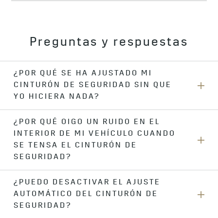
Preguntas y respuestas
¿POR QUÉ SE HA AJUSTADO MI
CINTURÓN DE SEGURIDAD SIN QUE
YO HICIERA NADA?
¿POR QUÉ OIGO UN RUIDO EN EL
En situaciones normales de conducción, el ajuste
INTERIOR DE MI VEHÍCULO CUANDO
automático del cinturón de seguridad puede activarse
suavemente para un ajuste más cómodo del cinturón de
SE TENSA EL CINTURÓN DE
seguridad. Durante maniobras intensas, frenadas bruscas o
SEGURIDAD?
situaciones previas a un choque detectadas, la función
también puede activarse para garantizar que estés
¿PUEDO DESACTIVAR EL AJUSTE
Estos cinturones de seguridad son accionados por un
posicionado de manera óptima contra el respaldo del
AUTOMÁTICO DEL CINTURÓN DE
pequeño motor. Es de esperar que se produzca algún ruido
asiento, para que el cinturón de seguridad pueda trabajar a
durante la conducción.
SEGURIDAD?
su nivel más eficaz.