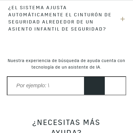
¿EL SISTEMA AJUSTA
No, no hay una opción para desactivar la función. La función
AUTOMÁTICAMENTE EL CINTURÓN DE
de ajuste es automática con el uso del cinturón de
seguridad en vehículos que incluyen el ajuste automático
SEGURIDAD ALREDEDOR DE UN
del cinturón de seguridad.
ASIENTO INFANTIL DE SEGURIDAD?
No. Cuando se instalan correctamente, los asientos de
seguridad para niños tienen el ajuste adecuado para
mantener el asiento infantil en posición contra el asiento.
Nuestra experiencia de búsqueda de ayuda cuenta con
El ajuste automático del cinturón de seguridad no afecta ni
tecnología de un asistente de IA.
aumenta la protección que proporcionan los asientos de
seguridad para niños.
¿NECESITAS MÁS