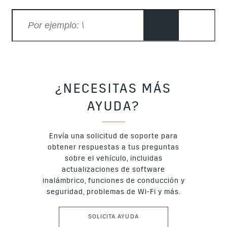
como introducir una dirección en Google Maps. Según tu
Google que quizás uses. Por ejemplo, las direcciones de tu
modelo, es posible que las características no estén
hogar y tu trabajo aparecerán en Google Maps si lo abres
disponibles incluso con una persona sentada en el asiento
desde el vehículo.
del copiloto. Para reemplazarlas, intenta usar el asistente
de voz del vehículo.
¿NECESITAS MÁS
AYUDA?
Envía una solicitud de soporte para
obtener respuestas a tus preguntas
sobre el vehículo, incluidas
actualizaciones de software
inalámbrico, funciones de conducción y
seguridad, problemas de Wi-Fi y más.
SOLICITA AYUDA